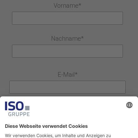
Vorname
*
Nachname
*
E-Mail
*
Ja, ich willige ein, dass mich Mitarbeiter der ISO-Gruppe bzgl.
IT-Produkten und Dienstleistungen anrufen und per E-Mail
kontaktieren dürfen, und dass meine Daten zu diesem Zweck
gespeichert werden. Weitere Informationen finden Sie in
unserer
Datenschutzerklärung
.
*